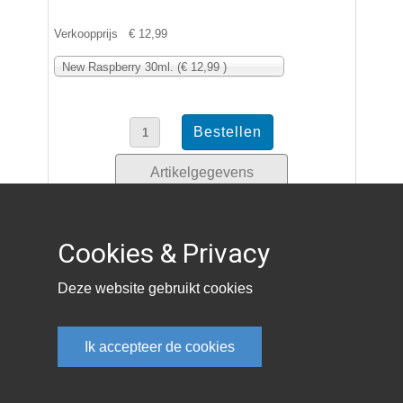
Verkoopprijs
€ 12,99
New Raspberry 30ml. (€ 12,99 )
Artikelgegevens
Cookies & Privacy
New Turkish Mocca
30ml.
Deze website gebruikt cookies
Keuze uit 30ml. / 100ml.
Ik accepteer de cookies
Verkoopprijs
€ 14,99