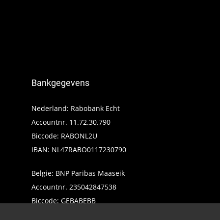
Bankgegevens
Nederland: Rabobank Echt
Accountnr. 11.72.30.790
Biccode: RABONL2U
IBAN: NL47RABO0117230790
Belgie: BNP Paribas Maaseik
Accountnr. 235042847538
Biccode: GEBABEBB
IBAN: BE24235042847538