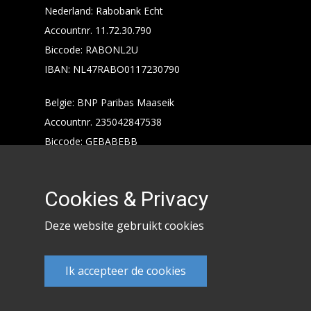
Nederland: Rabobank Echt
Accountnr. 11.72.30.790
Biccode: RABONL2U
IBAN: NL47RABO0117230790
Belgie: BNP Paribas Maaseik
Accountnr. 235042847538
Biccode: GEBABEBB
IBAN: BE24235042847538
Cookies & Privacy
Deze website gebruikt cookies
Ik accepteer de cookies
Keencarp 2020