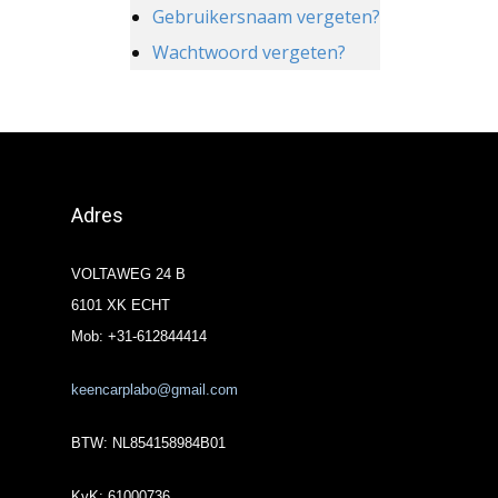
Gebruikersnaam vergeten?
Wachtwoord vergeten?
Adres
VOLTAWEG 24 B
6101 XK ECHT
Mob: +31-612844414
keencarplabo@gmail.com
BTW: NL854158984B01
KvK: 61000736