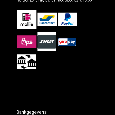
HU,BG, EST, HR, LV, LT, RO, SLO, CZ € 15,00
Bankgegevens