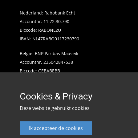
Nederland: Rabobank Echt
Accountnr. 11.72.30.790
Biccode: RABONL2U
IBAN: NL47RABO0117230790
Belgie: BNP Paribas Maaseik
Accountnr. 235042847538
Biccode: GEBABEBB
IBAN: BE24235042847538
Cookies & Privacy
Deze website gebruikt cookies
Ik accepteer de cookies
Keencarp 2020