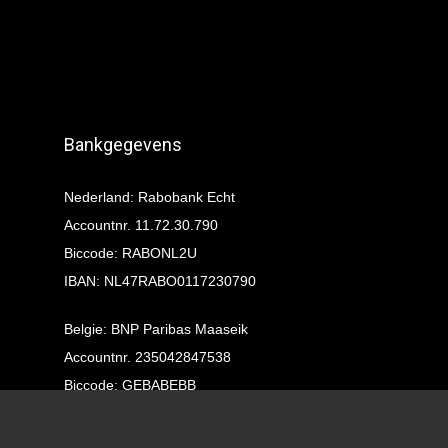
Bankgegevens
Nederland: Rabobank Echt
Accountnr. 11.72.30.790
Biccode: RABONL2U
IBAN: NL47RABO0117230790
Belgie: BNP Paribas Maaseik
Accountnr. 235042847538
Biccode: GEBABEBB
IBAN: BE24235042847538