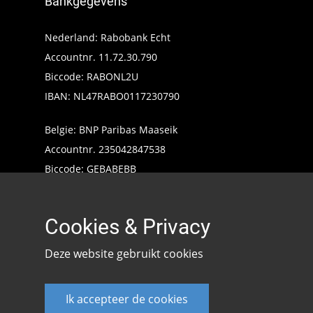
Bankgegevens
Nederland: Rabobank Echt
Accountnr. 11.72.30.790
Biccode: RABONL2U
IBAN: NL47RABO0117230790
Belgie: BNP Paribas Maaseik
Accountnr. 235042847538
Biccode: GEBABEBB
IBAN: BE24235042847538
Cookies & Privacy
Deze website gebruikt cookies
Ik accepteer de cookies
Keencarp 2020