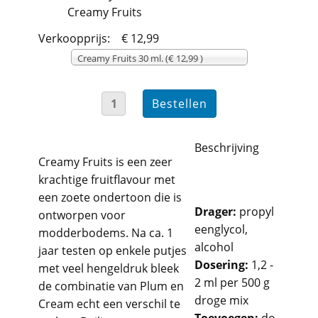
Creamy Fruits
Verkoopprijs:
€ 12,99
Creamy Fruits 30 ml. (€ 12,99 )
Beschrijving
Creamy Fruits is een zeer
krachtige fruitflavour met
een zoete ondertoon die is
Drager:
propyl
ontworpen voor
eenglycol,
modderbodems. Na ca. 1
alcohol
jaar testen op enkele putjes
Dosering:
1,2 -
met veel hengeldruk bleek
2 ml per 500 g
de combinatie van Plum en
droge mix
Cream echt een verschil te