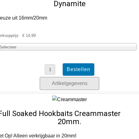
Dynamite
euze uit 16mm/20mm
erkoopprijs
€ 14,99
Selecteer
Artikelgegevens
Full Soaked Hookbaits Creammaster
20mm.
et Op! Alleen verkrijgbaar in 20mm!