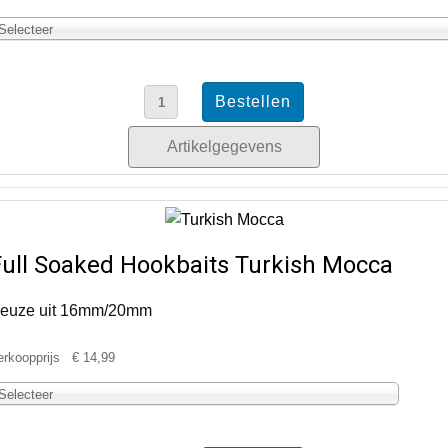
Selecteer
Artikelgegevens
Full Soaked Hookbaits Turkish Mocca
euze uit 16mm/20mm
erkoopprijs
€ 14,99
Selecteer