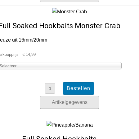
Full Soaked Hookbaits Monster Crab
euze uit 16mm/20mm
erkoopprijs
€ 14,99
Selecteer
Artikelgegevens