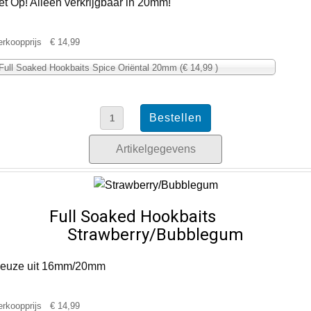
et Op! Alleen verkrijgbaar in 20mm!
erkoopprijs
€ 14,99
Full Soaked Hookbaits Spice Oriëntal 20mm (€ 14,99 )
Artikelgegevens
Full Soaked Hookbaits
Strawberry/Bubblegum
euze uit 16mm/20mm
erkoopprijs
€ 14,99