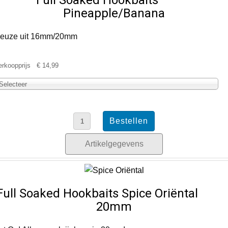
Full Soaked Hookbaits
Pineapple/Banana
euze uit 16mm/20mm
erkoopprijs
€ 14,99
Selecteer
Artikelgegevens
Full Soaked Hookbaits Spice Oriëntal
20mm