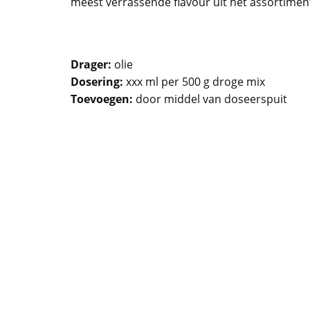
meest verrassende flavour uit het assortimen
Drager:
olie
Dosering:
xxx ml per 500 g droge mix
Toevoegen:
door middel van doseerspuit