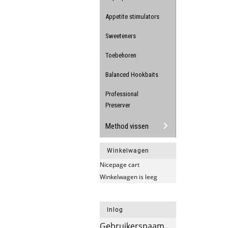
Appetite stimulators
Sweeteners
Toebehoren
Balanced Hookbaits
Professional
Preserver
Method vissen
Winkelwagen
Nicepage cart
Winkelwagen is leeg
Inlog
Gebruikersnaam