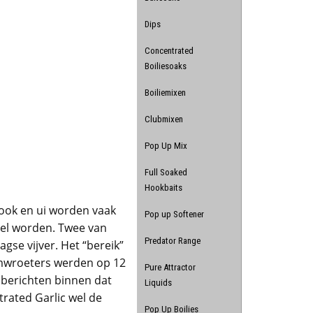
Dips
Concentrated
Boiliesoaks
Boiliemixen
Clubmixen
Pop Up Mix
Full Soaked
Hookbaits
look en ui worden vaak
Pop up Softener
eel worden. Twee van
Predator Range
gse vijver. Het “bereik”
demwroeters werden op 12
Pure Attractor
 berichten binnen dat
Liquids
rated Garlic wel de
Pop Up Boilies