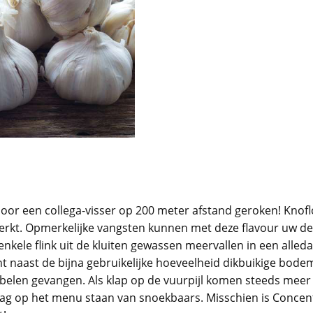
door een collega-visser op 200 meter afstand geroken! Knof
werkt. Opmerkelijke vangsten kunnen met deze flavour uw d
nkele flink uit de kluiten gewassen meervallen in een alledaa
ant naast de bijna gebruikelijke hoeveelheid dikbuikige bo
belen gevangen. Als klap op de vuurpijl komen steeds meer
aag op het menu staan van snoekbaars. Misschien is Concent