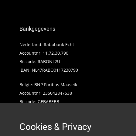
Bankgegevens
Nederland: Rabobank Echt
Accountnr. 11.72.30.790
Biccode: RABONL2U
IBAN: NL47RABO0117230790
Belgie: BNP Paribas Maaseik
Accountnr. 235042847538
Biccode: GEBABEBB
IBAN: BE24235042847538
Cookies & Privacy