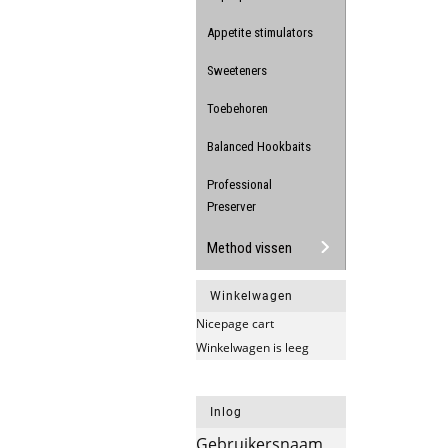
Appetite stimulators
Sweeteners
Toebehoren
Balanced Hookbaits
Professional
Preserver
Method vissen
Winkelwagen
Nicepage cart
Winkelwagen is leeg
Inlog
Gebruikersnaam