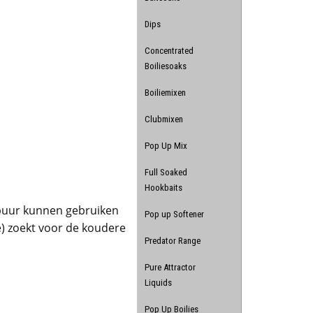
Dips
Concentrated
Boiliesoaks
Boiliemixen
Clubmixen
Pop Up Mix
Full Soaked
Hookbaits
ur puur kunnen gebruiken
Pop up Softener
e) zoekt voor de koudere
Predator Range
Pure Attractor
Liquids
Pop Up Boilies