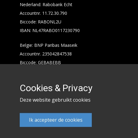
Nederland: Rabobank Echt
Accountnr. 11.72.30.790
Biccode: RABONL2U
IBAN: NL47RABO0117230790
Belgie: BNP Paribas Maaseik
Accountnr. 235042847538
Biccode: GEBABEBB
IBAN: BE24235042847538
Cookies & Privacy
Deze website gebruikt cookies
Ik accepteer de cookies
Keencarp 2020