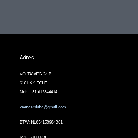
Adres
VOLTAWEG 24 B
6101 XK ECHT
Mob: +31-612844414
keencarplabo@gmail.com
BTW: NL854158984B01
KvK: 61000736