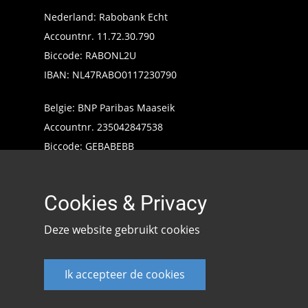
Nederland: Rabobank Echt
Accountnr. 11.72.30.790
Biccode: RABONL2U
IBAN: NL47RABO0117230790
Belgie: BNP Paribas Maaseik
Accountnr. 235042847538
Biccode: GEBABEBB
IBAN: BE24235042847538
Cookies & Privacy
Deze website gebruikt cookies
Ik accepteer de cookies
Keencarp 2020