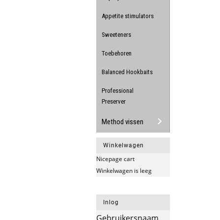
Appetite stimulators
Sweeteners
Toebehoren
Balanced Hookbaits
Professional
Preserver
Method vissen
Winkelwagen
Nicepage cart
Winkelwagen is leeg
Inlog
Gebruikersnaam