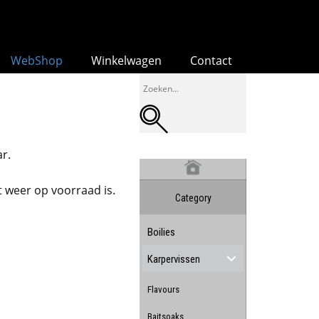
WebShop
Winkelwagen
Contact
ar.
 weer op voorraad is.
Category
Boilies
Karpervissen
Flavours
Baitsoaks