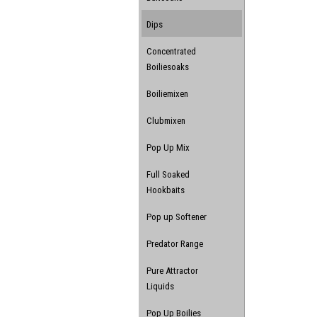
Dips
Concentrated
Boiliesoaks
Boiliemixen
Clubmixen
Pop Up Mix
Full Soaked
Hookbaits
Pop up Softener
Predator Range
Pure Attractor
Liquids
Pop Up Boilies