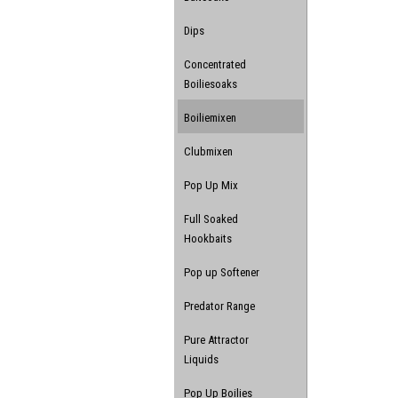
Dips
Concentrated
Boiliesoaks
Boiliemixen
Clubmixen
Pop Up Mix
Full Soaked
Hookbaits
Pop up Softener
Predator Range
Pure Attractor
Liquids
Pop Up Boilies