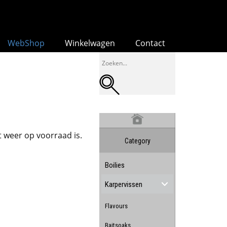
WebShop
Winkelwagen
Contact
 weer op voorraad is.
Category
Boilies
Karpervissen
Flavours
Baitsoaks