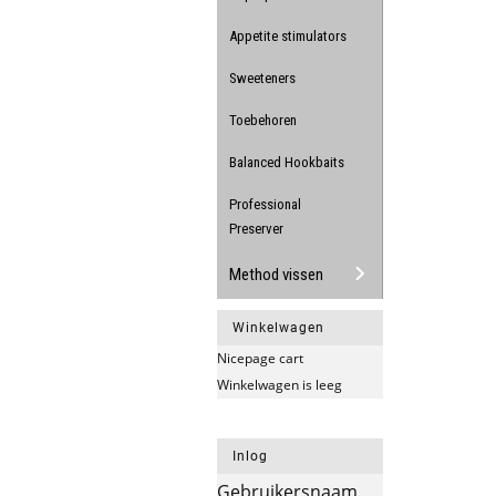
Appetite stimulators
Sweeteners
Toebehoren
Balanced Hookbaits
Professional
Preserver
Method vissen
Winkelwagen
Nicepage cart
Winkelwagen is leeg
Inlog
Gebruikersnaam