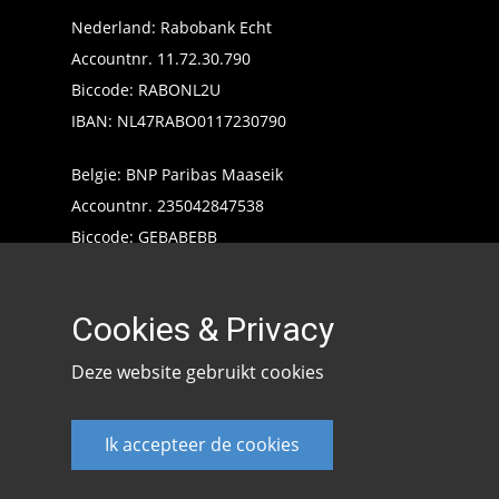
Nederland: Rabobank Echt
Accountnr. 11.72.30.790
Biccode: RABONL2U
IBAN: NL47RABO0117230790
Belgie: BNP Paribas Maaseik
Accountnr. 235042847538
Biccode: GEBABEBB
IBAN: BE24235042847538
Cookies & Privacy
Deze website gebruikt cookies
Ik accepteer de cookies
Keencarp 2020