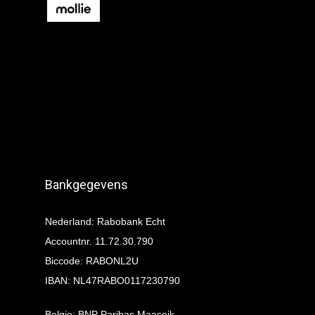
Bankgegevens
Nederland: Rabobank Echt
Accountnr. 11.72.30.790
Biccode: RABONL2U
IBAN: NL47RABO0117230790
Belgie: BNP Paribas Maaseik