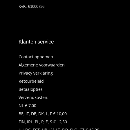
KvK: 61000736
Klanten service
Contact opnemen
Algemene voorwaarden
Privacy verklaring
Retourbeleid
Betaalopties
Verzendkosten:
NL € 7,00
BE, IT, DE, DK, L, F € 10,00
FIN, IRL, PL, P, E, S € 12,50
HU,BG, EST, HR, LV, LT, RO, SLO, CZ € 15,00