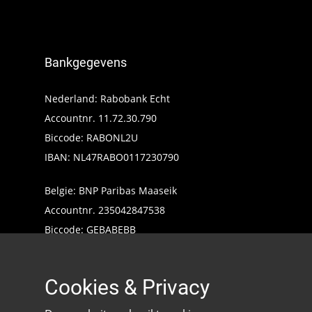
Bankgegevens
Nederland: Rabobank Echt
Accountnr. 11.72.30.790
Biccode: RABONL2U
IBAN: NL47RABO0117230790
Belgie: BNP Paribas Maaseik
Accountnr. 235042847538
Biccode: GEBABEBB
IBAN: BE24235042847538
Cookies & Privacy