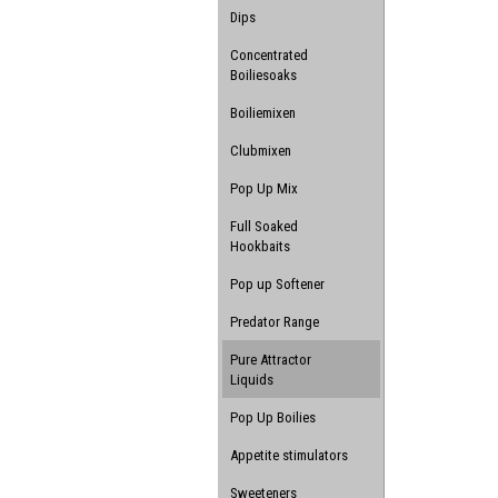
Dips
Concentrated
Boiliesoaks
Boiliemixen
Clubmixen
Pop Up Mix
Full Soaked
Hookbaits
Pop up Softener
Predator Range
Pure Attractor
Liquids
Pop Up Boilies
Appetite stimulators
Sweeteners