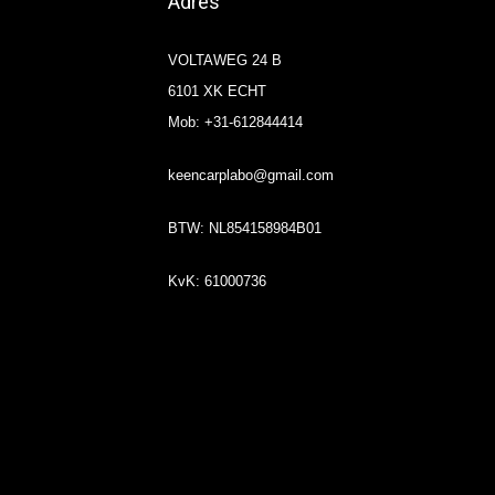
Adres
VOLTAWEG 24 B
6101 XK ECHT
Mob: +31-612844414
keencarplabo@gmail.com
BTW: NL854158984B01
KvK: 61000736