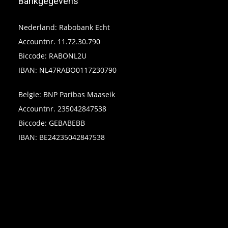
Bankgegevens
Nederland: Rabobank Echt
Accountnr. 11.72.30.790
Biccode: RABONL2U
IBAN: NL47RABO0117230790
Belgie: BNP Paribas Maaseik
Accountnr. 235042847538
Biccode: GEBABEBB
IBAN: BE24235042847538