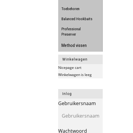
Toebehoren
Balanced Hookbaits
Professional
Preserver
Method vissen
Winkelwagen
Nicepage cart
Winkelwagen is leeg
Inlog
Gebruikersnaam
Wachtwoord