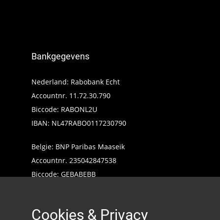
Bankgegevens
Nederland: Rabobank Echt
Accountnr. 11.72.30.790
Biccode: RABONL2U
IBAN: NL47RABO0117230790
Belgie: BNP Paribas Maaseik
Accountnr. 235042847538
Biccode: GEBABEBB
IBAN: BE24235042847538
Cookies & Privacy