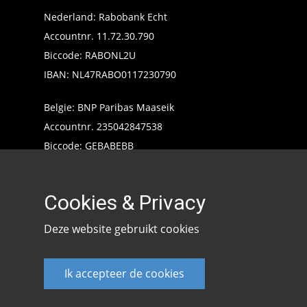
Nederland: Rabobank Echt
Accountnr. 11.72.30.790
Biccode: RABONL2U
IBAN: NL47RABO0117230790
Belgie: BNP Paribas Maaseik
Accountnr. 235042847538
Biccode: GEBABEBB
IBAN: BE24235042847538
Cookies & Privacy
Deze website gebruikt cookies
Ik accepteer de cookies
Keencarp 2020