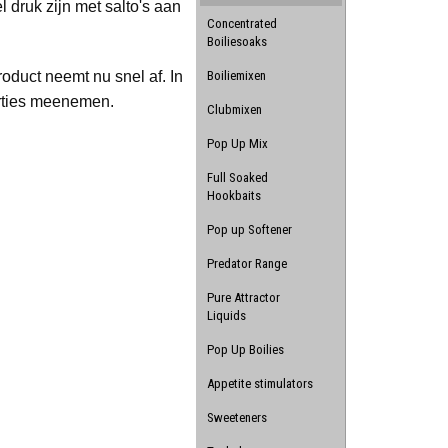
 druk zijn met salto's aan
Concentrated
Boiliesoaks
Boiliemixen
oduct neemt nu snel af. In
orties meenemen.
Clubmixen
Pop Up Mix
Full Soaked
Hookbaits
Pop up Softener
Predator Range
Pure Attractor
Liquids
Pop Up Boilies
Appetite stimulators
Sweeteners