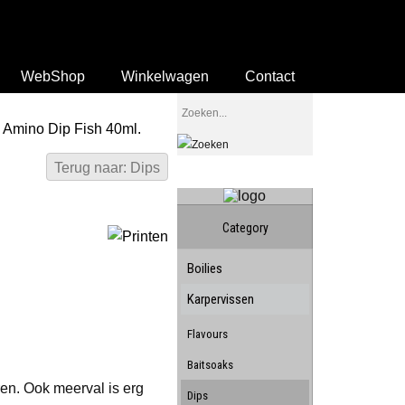
WebShop
Winkelwagen
Contact
Amino Dip Fish 40ml.
Terug naar: Dips
Category
Boilies
Karpervissen
Flavours
Baitsoaks
eren. Ook meerval is erg
Dips