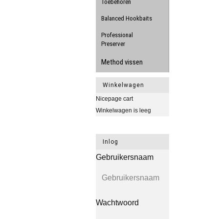
Toebehoren
Balanced Hookbaits
Professional
Preserver
Method vissen
Winkelwagen
Nicepage cart
Winkelwagen is leeg
Inlog
Gebruikersnaam
Wachtwoord