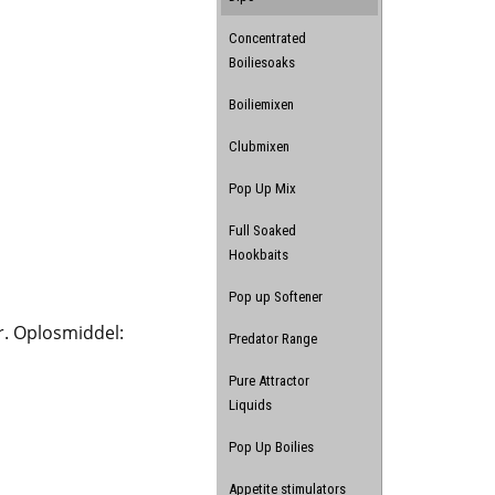
Concentrated
Boiliesoaks
Boiliemixen
Clubmixen
Pop Up Mix
Full Soaked
Hookbaits
Pop up Softener
r. Oplosmiddel:
Predator Range
Pure Attractor
Liquids
Pop Up Boilies
Appetite stimulators