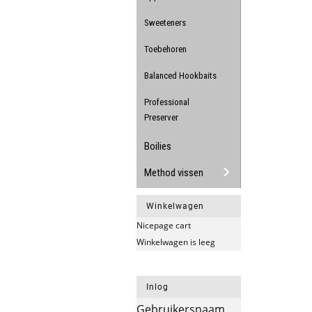
Sweeteners
Toebehoren
Balanced Hookbaits
Professional
Preserver
Boilies
Method vissen
Winkelwagen
Nicepage cart
Winkelwagen is leeg
Inlog
Gebruikersnaam