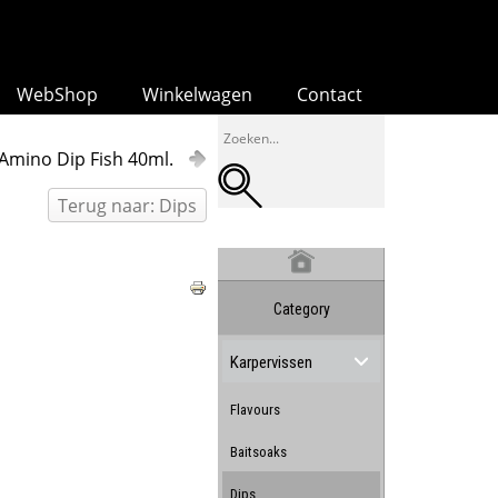
WebShop
Winkelwagen
Contact
Amino Dip Fish 40ml.
Terug naar: Dips
Category
Karpervissen
Flavours
Baitsoaks
Dips