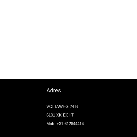
Adres
VOLTAWEG 24 B
6101 XK ECHT
Mob: +31-612844414