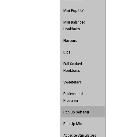
Mini Pop Up's
Mini Balanced
Hookbaits
Flavours
Dips
Full Soaked
Hookbaits
Sweeteners
Professional
Preserver
Pop up Softener
Pop Up Mix
Appetite Stimulators