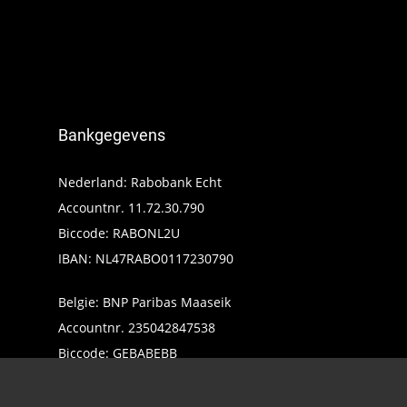
Bankgegevens
Nederland: Rabobank Echt
Accountnr. 11.72.30.790
Biccode: RABONL2U
IBAN: NL47RABO0117230790
Belgie: BNP Paribas Maaseik
Accountnr. 235042847538
Biccode: GEBABEBB
IBAN: BE24235042847538