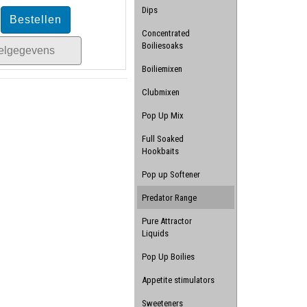
Dips
Concentrated
Boiliesoaks
kelgegevens
Boiliemixen
Clubmixen
Pop Up Mix
Full Soaked
Hookbaits
Pop up Softener
Predator Range
Pure Attractor
Liquids
Pop Up Boilies
Appetite stimulators
Sweeteners