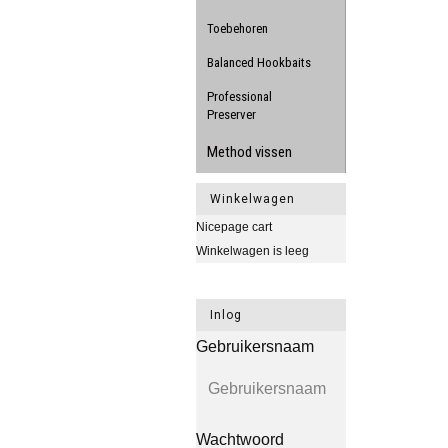
Toebehoren
Balanced Hookbaits
Professional
Preserver
Method vissen
Winkelwagen
Nicepage cart
Winkelwagen is leeg
Inlog
Gebruikersnaam
Wachtwoord