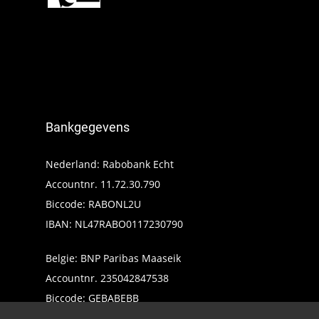
Bankgegevens
Nederland: Rabobank Echt
Accountnr. 11.72.30.790
Biccode: RABONL2U
IBAN: NL47RABO0117230790
Belgie: BNP Paribas Maaseik
Accountnr. 235042847538
Biccode: GEBABEBB
IBAN: BE24235042847538