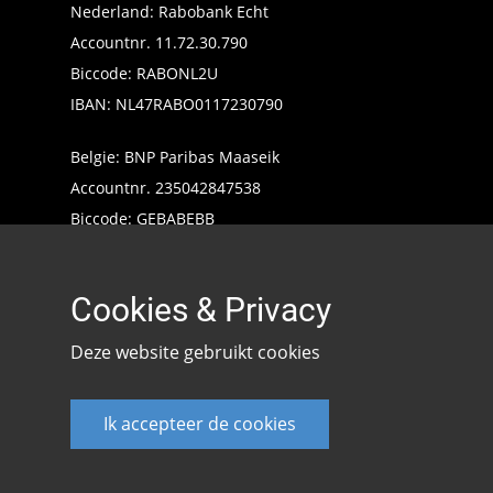
Nederland: Rabobank Echt
Accountnr. 11.72.30.790
Biccode: RABONL2U
IBAN: NL47RABO0117230790
Belgie: BNP Paribas Maaseik
Accountnr. 235042847538
Biccode: GEBABEBB
IBAN: BE24235042847538
Cookies & Privacy
Deze website gebruikt cookies
Ik accepteer de cookies
Keencarp 2020